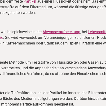
, bei dem feste
Partikel
aus einer Flüssigkeit oder einem Gas entf
eststoffe auf dem Filtermedium, während die flüssige oder gasf
urückgehalten werden.
 wie beispielsweise in der
Abwasseraufbereitung
, bei
Lebensmitt
ie
. Sie wird verwendet, um Verunreinigungen zu entfernen, Prod
in Kaffeemaschinen oder Staubsaugern, spielt Filtration eine wi
iziente Methode, um Feststoffe von Flüssigkeiten oder Gasen zu 
verarbeiten, und die Anpassbarkeit an verschiedene Anwendung
mweltfreundliches Verfahren, da es oft ohne den Einsatz chemis
er die Tiefenfiltration, bei der Partikel im Inneren des Filterma
 Oberfläche des Mediums aufgefangen werden. Darüber hinaus exis
 mit hohem Partikelaufkommen geeignet ist.