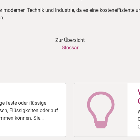
der modernen Technik und Industrie, da es eine kosteneffiziente 
en.
Zur Übersicht
Glossar
ge feste oder flüssige
asen, Flüssigkeiten oder auf
W
ommen können. Sie
D
 in ihrer Größe, Form und
Q
und können natürlicher
o