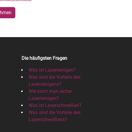
tät und -sicherheit zu erhöhen.
ehmen
Die häufigsten Fragen
Was ist Laserreinigen?
Was sind die Vorteile des
Laserreinigens?
Wie kann man sicher
Laserreinigen?
Was ist Laserschweißen?
Was sind die Vorteile des
Laserschweißens?