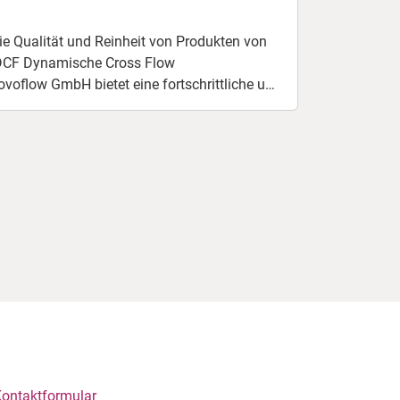
iltersysteme, darunter Rotationskörper und
anoporen-Technologie, um eine besonders
die Qualität und Reinheit von Produkten von
räzise und wirkungsvolle
Filtration
zu
NDCF Dynamische Cross Flow
rreichen.
Zur Cross Flow Filtration
novoflow GmbH bietet eine fortschrittliche und
ltration von Flüssigkeiten und Proteinen, um
 Produktreinigung und -konzentration zu
mischen Filtrationsmembranen, die in der
nreinigungen bis zu einer Größe von wenigen
ese Filtrationsanlagen für
echnologie bieten eine hohe Präzision und
ltration von Molekülen und Partikeln, die in
dender Bedeutung sind. Die novoflow
eter von Filtrationsanlagen für
chnologie und bietet eine breite Palette von
 Anwendungen in der Pharmaindustrie.
stehen Ihnen zur Seite, um die Vorteile dieser
ie für Ihre spezifischen Anforderungen zu
ontaktformular