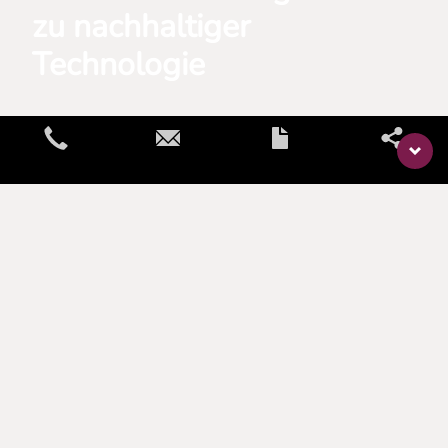
zu nachhaltiger
Technologie
Home
Glossar
Trub
Trub
Trub bezeichnet feine Schwebstoffe in Flüssigkeiten wie
Bier, Wein oder Säften, die aus Partikeln wie Proteinen,
Hefen oder Schalenresten bestehen. Er entsteht während
Prozessen wie Gärung, Filtration oder Pressung und
beeinflusst die Klarheit und Qualität des Endprodukts.
Entfernung von Trub
Filtration:
Verfahren wie
Cross Flow Filtration
trennen