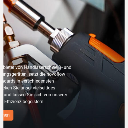
Anbieter von Handlaserschweiß- und
gungsgeräten, setzt die novoflow
ndards in verschiedensten
ecken Sie unser vielseitiges
io und lassen Sie sich von unserer
d Effizienz begeistern.
sehen