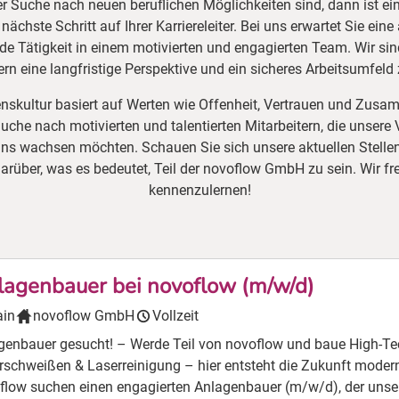
r Suche nach neuen beruflichen Möglichkeiten sind, dann ist ein 
chste Schritt auf Ihrer Karriereleiter. Bei uns erwartet Sie ei
e Tätigkeit in einem motivierten und engagierten Team. Wir sin
ern eine langfristige Perspektive und ein sicheres Arbeitsumfeld 
skultur basiert auf Werten wie Offenheit, Vertrauen und Zusam
che nach motivierten und talentierten Mitarbeitern, die unsere V
s wachsen möchten. Schauen Sie sich unsere aktuellen Stell
arüber, was es bedeutet, Teil der novoflow GmbH zu sein. Wir fr
kennenzulernen!
lagenbauer bei novoflow (m/w/d)
ain
novoflow GmbH
Vollzeit
enbauer gesucht! – Werde Teil von novoflow und baue High-Tech-Anlagen mi
schweißen & Laserreinigung – hier entsteht die Zukunft moderner Fer
flow suchen einen engagierten Anlagenbauer (m/w/d), der unser