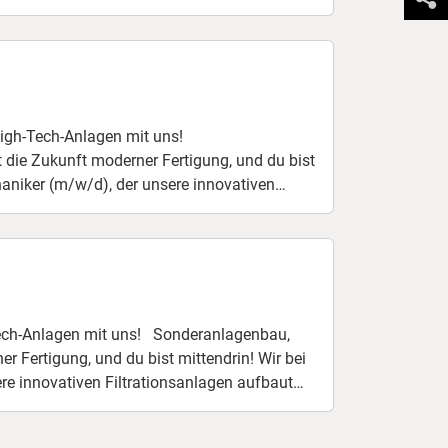
enn du Technik liebst, gern mit modernen
illst, dann ist das deine Chance! 📍
High-Tech-Anlagen mit uns!
 die Zukunft moderner Fertigung, und du bist
fahrung im Maschinen-
bearbeitungen durchführt. Wenn du Technik
tsorientierten Teams sein willst, dann ist das
t uns! Sonderanlagenbau,
tigung, und du bist mittendrin! Wir bei
fahrung im Maschinen-
re innovativen Filtrationsanlagen aufbaut
enn du Technik liebst, gern mit modernen
illst, dann ist das deine Chance! 📍