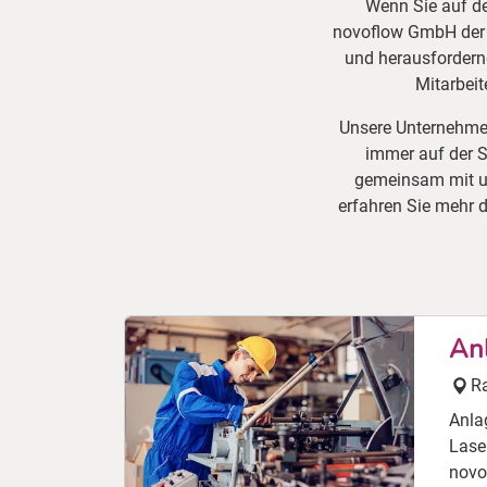
Wenn Sie auf de
novoflow GmbH der nä
und herausfordernd
Mitarbeit
Unsere Unternehmen
immer auf der Su
gemeinsam mit un
erfahren Sie mehr d
An
R
Anlag
Laser
novo