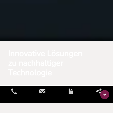
Innovative Lösungen
zu nachhaltiger
Technologie
Home
News
novoflow GmbH feiert 20-jähriges Jubiläum