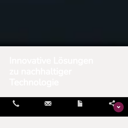
Innovative Lösungen
zu nachhaltiger
Technologie
Home
News
novoflow GmbH feiert 20-jähriges Jubiläum