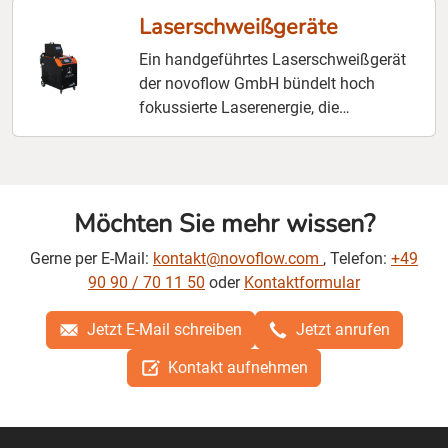
Laserschweißgeräte
Ein handgeführtes Laserschweißgerät
der novoflow GmbH bündelt hoch
fokussierte Laserenergie, die
millimetergenau in die Schweißfuge
eindringt, und vereint deutsche
Ingenieurskunst mit einer adaptiven
Parametersteuerung, die sich über
Möchten Sie mehr wissen?
hinterlegte Werkstoffprofile in wenigen
Augenblicken auf wechselnde Bauteile
Gerne per E-Mail:
kontakt@novoflow.com
, Telefon:
+49
einstellt. Es entstehen spritzfreie Nähte
90 90 / 70 11 50
oder
Kontaktformular
bei äußerst geringer
Wärmeeinbringung, wodurch selbst
Jetzt E-Mail schreiben
Jetzt anrufen
dünnwandige Edelstähle vor Verzug
Kontakt aufnehmen
geschützt und zugleich die
nachgelagerte Nachbearbeitung
spürbar reduziert wird. Ergänzend
erhalten Sie Prozessintegration,