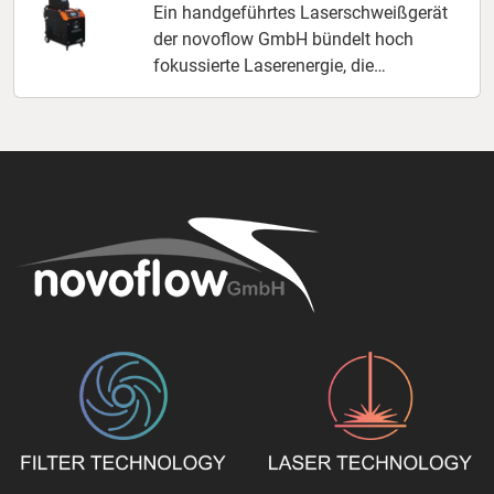
Ein handgeführtes Laserschweißgerät
der novoflow GmbH bündelt hoch
fokussierte Laserenergie, die
millimetergenau in die Schweißfuge
eindringt, und vereint deutsche
Ingenieurskunst mit einer adaptiven
Parametersteuerung, die sich über
hinterlegte Werkstoffprofile in wenigen
Augenblicken auf wechselnde Bauteile
einstellt. Es entstehen spritzfreie Nähte
bei äußerst geringer
Wärmeeinbringung, wodurch selbst
dünnwandige Edelstähle vor Verzug
geschützt und zugleich die
nachgelagerte Nachbearbeitung
spürbar reduziert wird. Ergänzend
erhalten Sie Prozessintegration,
umfangreiche Einweisung sowie einen
deutschen Service aus einer Hand.